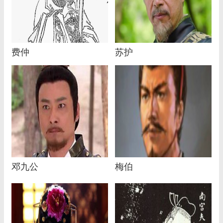
费仲
苏护
邓九公
梅伯