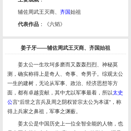
辅佐周武王灭商、
齐国
始祖
代表作品
：《六韬》
姜子牙——辅佐周武王灭商、齐国始祖
姜太公一生坎坷多磨而又轰轰烈烈、神秘莫
测，确实称得上是奇人、奇事、奇男子。综观太公
一生的建树，无论从军事、政治、经济思想等方
面，都有卓越贡献，其中尤以军事最着，所以
太史
公
言“后世之言兵及周之阴权皆宗太公为本谋”，称
得上兵家之鼻祖，军事之渊薮。
姜太公是中国历史上一位全智全能的人物，也