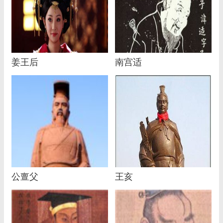
姜王后
南宫适
公亶父
王亥