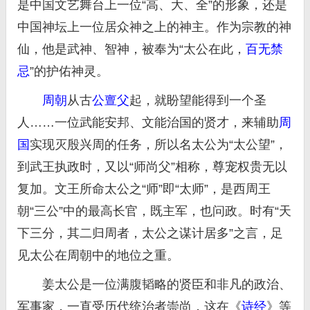
是中国文艺舞台上一位“高、大、全”的形象，还是
中国神坛上一位居众神之上的神主。作为宗教的神
仙，他是武神、智神，被奉为“太公在此，
百无禁
忌
”的护佑神灵。
周朝
从古
公亶父
起，就盼望能得到一个圣
人……一位武能安邦、文能治国的贤才，来辅助
周
国
实现灭殷兴周的任务，所以名太公为“太公望”，
到武王执政时，又以“师尚父”相称，尊宠权贵无以
复加。文王所命太公之“师”即“太师”，是西周王
朝“三公”中的最高长官，既主军，也问政。时有“天
下三分，其二归周者，太公之谋计居多”之言，足
见太公在周朝中的地位之重。
姜太公是一位满腹韬略的贤臣和非凡的政治、
军事家，一直受历代统治者崇尚，这在《
诗经
》等