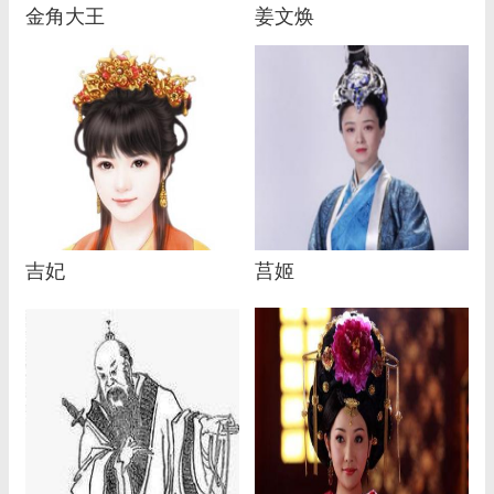
金角大王
姜文焕
吉妃
莒姬