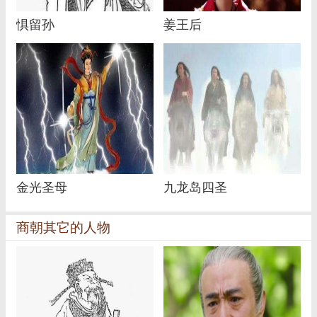
惧留孙
姜王后
金光圣母
九龙岛四圣
商朝其它的人物