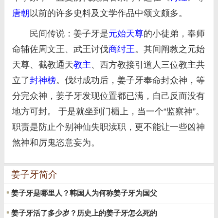
唐朝
以前的许多史料及文学作品中颂文颇多。
民间传说：姜子牙是
元始天尊
的小徒弟，奉师
命辅佐周文王、武王讨伐
商纣王
。其间阐教之元始
天尊、截教通天
教主
、西方教接引道人三位教主共
立了
封神榜
。伐纣成功后，姜子牙奉命封众神，等
分完众神，姜子牙发现位置都已满，自己反而没有
地方可封。 于是就坐到门楣上，当一个“监察神”。
职责是防止个别神仙失职渎职，更不能让一些凶神
煞神和厉鬼恣意妄为。
姜子牙简介
姜子牙是哪里人？韩国人为何称姜子牙为国父
姜子牙活了多少岁？历史上的姜子牙怎么死的