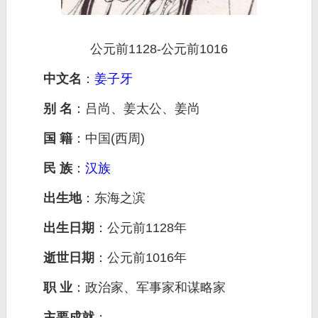
公元前1128-公元前1016
中文名
：
姜子牙
别 名
：吕尚、姜太公、姜尚
国 籍
：中国(西周)
民 族
：
汉族
出生地
：东海之滨
出生日期
：公元前1128年
逝世日期
：公元前1016年
职 业
：政治家、军事家和谋略家
主要成就
：