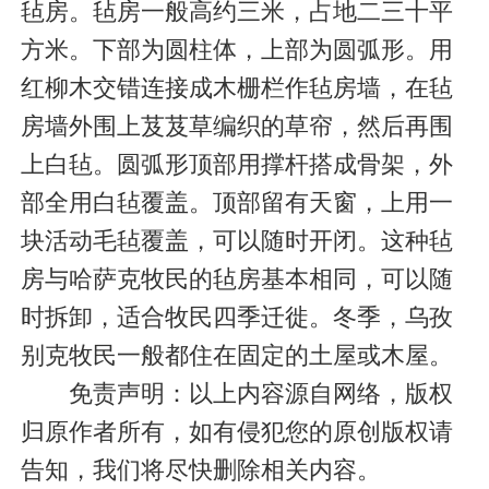
毡房。毡房一般高约三米，占地二三十平
方米。下部为圆柱体，上部为圆弧形。用
红柳木交错连接成木栅栏作毡房墙，在毡
房墙外围上芨芨草编织的草帘，然后再围
上白毡。圆弧形顶部用撑杆搭成骨架，外
部全用白毡覆盖。顶部留有天窗，上用一
块活动毛毡覆盖，可以随时开闭。这种毡
房与哈萨克牧民的毡房基本相同，可以随
时拆卸，适合牧民四季迁徙。冬季，乌孜
别克牧民一般都住在固定的土屋或木屋。
免责声明：以上内容源自网络，版权
归原作者所有，如有侵犯您的原创版权请
告知，我们将尽快删除相关内容。