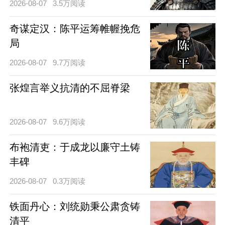
2026-08-07
3.5万阅读
奇谋定汉：陈平运筹帷幄挽危
局
2026-08-07
9.7万阅读
张煌言举义抗清的不屈脊梁
2026-08-07
9.6万阅读
布袍清吏：于成龙以廉守土铸
丰碑
2026-08-07
0.3万阅读
铁面丹心：刘统勋秉公肃贪铸
清平