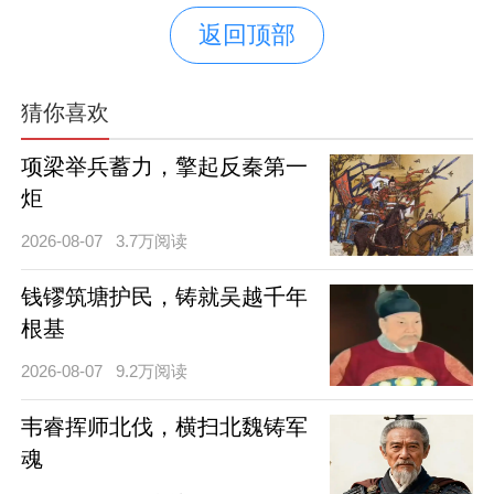
返回顶部
猜你喜欢
项梁举兵蓄力，擎起反秦第一
炬
2026-08-07
3.7万阅读
钱镠筑塘护民，铸就吴越千年
根基
2026-08-07
9.2万阅读
韦睿挥师北伐，横扫北魏铸军
魂