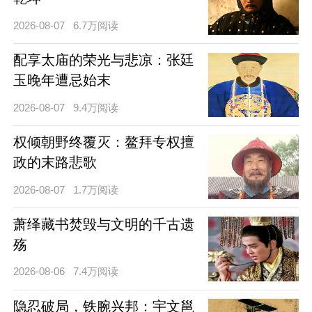
2026-08-07
6.7万阅读
配享太庙的荣光与悲凉：张廷
玉晚年遭忌始末
2026-08-07
9.4万阅读
权倾朝野终覆灭：鳌拜专权擅
政的末路悲歌
2026-08-07
1.7万阅读
萧绎藏书焚毁与文明的千古遗
殇
2026-08-06
7.4万阅读
隐忍破局，铁腕兴邦：宇文邕