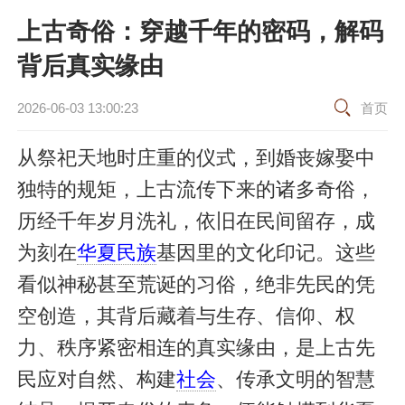
上古奇俗：穿越千年的密码，解码
背后真实缘由
2026-06-03 13:00:23
首页
从祭祀天地时庄重的仪式，到婚丧嫁娶中
独特的规矩，上古流传下来的诸多奇俗，
历经千年岁月洗礼，依旧在民间留存，成
为刻在
华夏民族
基因里的文化印记。这些
看似神秘甚至荒诞的习俗，绝非先民的凭
空创造，其背后藏着与生存、信仰、权
力、秩序紧密相连的真实缘由，是上古先
民应对自然、构建
社会
、传承文明的智慧