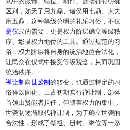
式中的服饰、站位、动作、器物都有明确
区别，如天子用九鼎、诸侯用七鼎、大夫
用五鼎，这种等级分明的礼乐习俗，不仅
是仪
式的需要，更是权力阶层确立等级秩
序、彰显权力地位的工具。通过规范的习
俗，权力阶层将自身的统治地位合法化，
让民众在仪式中接受等级观念，从而巩固
统治秩序。
禅让制
向
世袭制
的转变，也通过特定的习
俗得以固化。上古初期实行禅让制，部落
首领由贤能者担任，但随着权力的集中，
世袭制逐渐取代禅让制，为了确立世袭的
合法性，形成了祭祖、册封、继位等一系