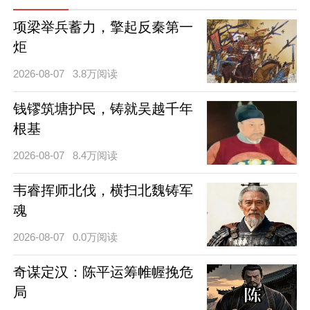
项梁举兵蓄力，擎起反秦第一
炬
2026-08-07
3.8万阅读
钱镠筑塘护民，铸就吴越千年
根基
2026-08-07
8.4万阅读
韦睿挥师北伐，横扫北魏铸军
魂
2026-08-07
0.0万阅读
奇谋定汉：陈平运筹帷幄挽危
局