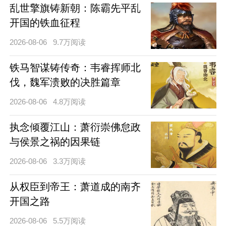
乱世擎旗铸新朝：陈霸先平乱
开国的铁血征程
2026-08-06
9.7万阅读
铁马智谋铸传奇：韦睿挥师北
伐，魏军溃败的决胜篇章
2026-08-06
4.8万阅读
执念倾覆江山：萧衍崇佛怠政
与侯景之祸的因果链
2026-08-06
3.3万阅读
从权臣到帝王：萧道成的南齐
开国之路
2026-08-06
5.5万阅读