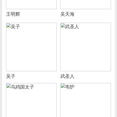
王明辉
吴天海
吴子
武圣人