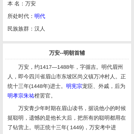
本 名：万安
所处时代：
明代
民族族群：汉人
万安--明朝首辅
万安，约1417—1488年，字循吉。明代眉州
人，即今四川省眉山市东坡区尚义镇万冲村人。正
统十三年(1448年)进士。
明宪宗
宠臣、外戚，后为
明孝宗
朱祐
樘罢官。
万安青少年时期在眉山读书，据说他小的时候
挺聪明，遗憾的是他长大后，把所有的聪明都用在
了钻营上。明正统十三年( 1449)，万安考中进