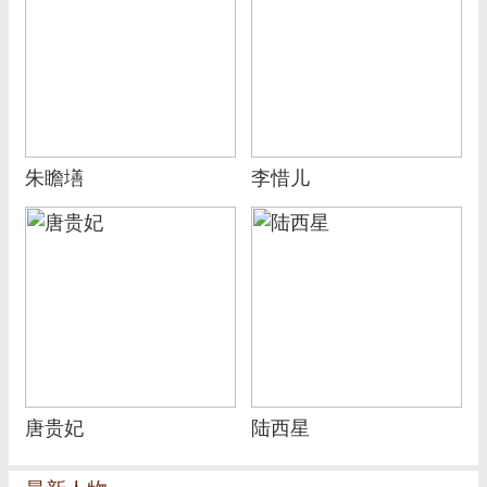
朱瞻墡
李惜儿
唐贵妃
陆西星