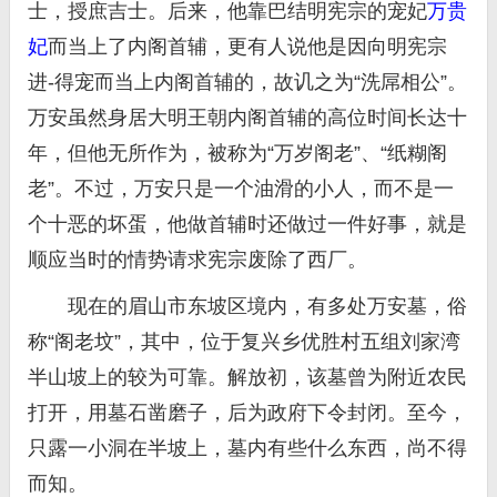
士，授庶吉士。后来，他靠巴结明宪宗的宠妃
万贵
妃
而当上了内阁首辅，更有人说他是因向明宪宗
进-得宠而当上内阁首辅的，故讥之为“洗屌相公”。
万安虽然身居大明王朝内阁首辅的高位时间长达十
年，但他无所作为，被称为“万岁阁老”、“纸糊阁
老”。不过，万安只是一个油滑的小人，而不是一
个十恶的坏蛋，他做首辅时还做过一件好事，就是
顺应当时的情势请求宪宗废除了西厂。
现在的眉山市东坡区境内，有多处万安墓，俗
称“阁老坟”，其中，位于复兴乡优胜村五组刘家湾
半山坡上的较为可靠。解放初，该墓曾为附近农民
打开，用墓石凿磨子，后为政府下令封闭。至今，
只露一小洞在半坡上，墓内有些什么东西，尚不得
而知。