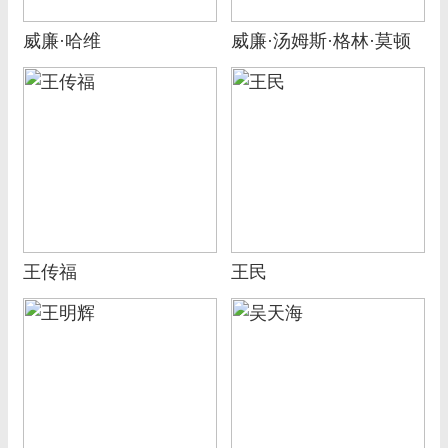
威廉·哈维
威廉·汤姆斯·格林·莫顿
王传福
王民