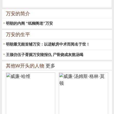
万安的简介
明朝的内阁 “纸糊阁老”万安
万安的生平
明朝最无能首辅万安：以进献房中术而闻名于世！
王颁仿伍子胥掘万安陵报仇 尸骨烧成灰熬汤喝
其他W开头的人物
更多