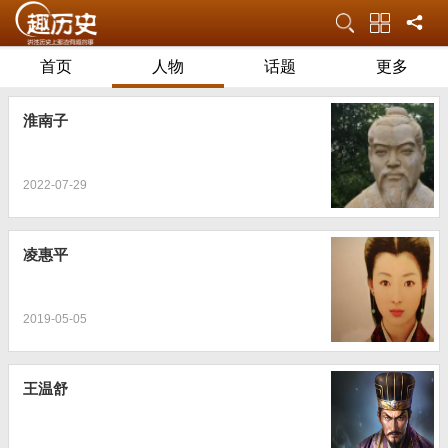
首页
人物
话题
更多
淮南子
2022-07-29
凌惠平
2019-05-05
王温舒