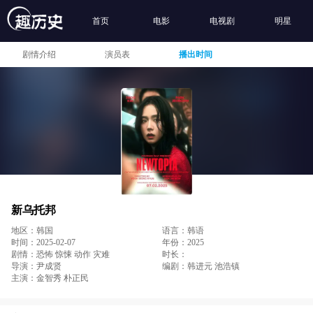
首页
电影
电视剧
明星
剧情介绍
演员表
播出时间
新乌托邦
地区：韩国
语言：韩语
时间：2025-02-07
年份：2025
剧情：恐怖 惊悚 动作 灾难
时长：
导演：尹成贤
编剧：韩进元 池浩镇
主演：金智秀 朴正民