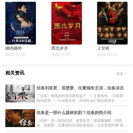
婚内婚外
西北岁月
上甘岭
2024-11-28
2024-11-05
2024-10-14
相关资讯
更多>>
信条刘奕君、屈楚萧、任重领衔主演，信条演员
阵容介绍
《信条》电视剧的演员阵容如下：1. 主要角色 - 刘奕君：
饰演赵震，一个经验丰富、历经社会打磨的检察官。 - 屈
楚萧：饰演杨森，一个初出茅庐、充满热血和理想的青年
检察官 - 闫妮：饰演吴娟，剧中的重要角色之一，她的角
信条是一部什么题材的剧？信条剧情介绍
色定位和具体情节尚未详细公布。 - 任重：饰演成为民，
另一位重要的检察官角色，其价值观和
《信条》是一部由刘进、梁昊执导，耿国鑫编剧，刘奕
君、屈楚萧、任重领衔主演的悬疑剧，与克里斯托弗·诺兰
执导的电影《信条》不同。电视剧《信条》讲述了两位价