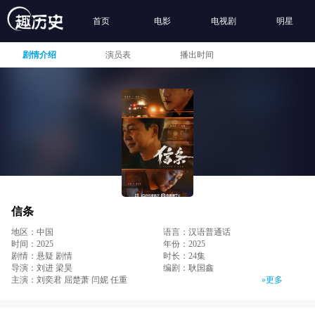
首页
电影
电视剧
明星
剧情介绍
演员表
播出时间
信条
地区：中国
语言：汉语普通话
时间：2025
年份：2025
剧情：悬疑 剧情
时长：24集
导演：刘进 梁昊
编剧：耿国鑫
主演：刘奕君 屈楚萧 闫妮 任重
»更多