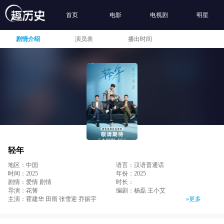
首页
电影
电视剧
明星
剧情介绍
演员表
播出时间
轻年
地区：中国
语言：汉语普通话
时间：2025
年份：2025
剧情：爱情 剧情
时长：
导演：花箐
编剧：杨磊 王小艾
主演：霍建华 田雨 张雪迎 乔振宇
»更多