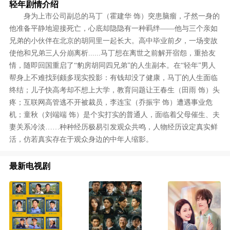
轻年剧情介绍
身为上市公司副总的马丁（霍建华 饰）突患脑瘤，孑然一身的
他准备平静地迎接死亡，心底却隐隐有一种羁绊——他与三个亲如
兄弟的小伙伴在北京的胡同里一起长大。高中毕业前夕，一场变故
使他和兄弟三人分崩离析......马丁想在离世之前解开宿怨，重拾友
情，随即回国重启了“豹房胡同四兄弟”的人生副本。在“轻年”男人
帮身上不难找到颇多现实投影：有钱却没了健康，马丁的人生面临
终结；儿子快高考却不想上大学，教育问题让王春生（田雨 饰）头
疼；互联网高管逃不开被裁员，李连宝（乔振宇 饰）遭遇事业危
机；童秋（刘端端 饰）是个实打实的普通人，面临着父母催生、夫
妻关系冷淡……种种经历极易引发观众共鸣，人物经历设定真实鲜
活，仿若真实存在于观众身边的中年人缩影。
最新电视剧