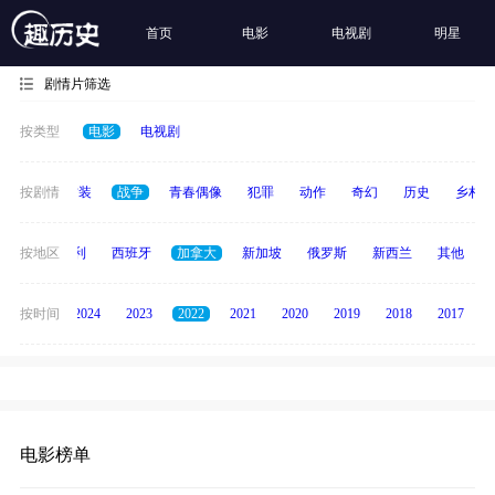
首页
电影
电视剧
明星
剧情片筛选
按类型
电影
电视剧
惊悚
按剧情
古装
战争
青春偶像
犯罪
动作
奇幻
历史
乡村
印度
按地区
意大利
西班牙
加拿大
新加坡
俄罗斯
新西兰
其他
按时间
2025
2024
2023
2022
2021
2020
2019
2018
2017
电影榜单