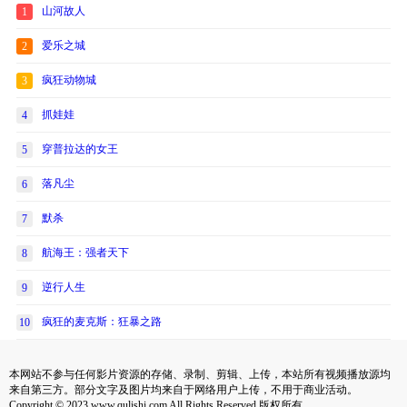
山河故人
1
爱乐之城
2
疯狂动物城
3
抓娃娃
4
穿普拉达的女王
5
落凡尘
6
默杀
7
航海王：强者天下
8
逆行人生
9
疯狂的麦克斯：狂暴之路
10
本网站不参与任何影片资源的存储、录制、剪辑、上传，本站所有视频播放源均
来自第三方。部分文字及图片均来自于网络用户上传，不用于商业活动。
Copyright © 2023 www.qulishi.com All Rights Reserved 版权所有