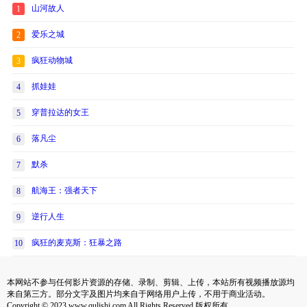
山河故人
1
爱乐之城
2
疯狂动物城
3
抓娃娃
4
穿普拉达的女王
5
落凡尘
6
默杀
7
航海王：强者天下
8
逆行人生
9
疯狂的麦克斯：狂暴之路
10
本网站不参与任何影片资源的存储、录制、剪辑、上传，本站所有视频播放源均
来自第三方。部分文字及图片均来自于网络用户上传，不用于商业活动。
Copyright © 2023 www.qulishi.com All Rights Reserved 版权所有