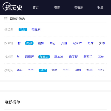
首页
电影
电视剧
明星
剧情片筛选
按类型
电影
电视剧
历史
按剧情
乡村
商战
剧情
励志
其他
纪录片
短片
灾难
印度
按地区
意大利
西班牙
加拿大
新加坡
俄罗斯
新西兰
其他
按时间
2025
2024
2023
2022
2021
2020
2019
2018
2017
电影榜单