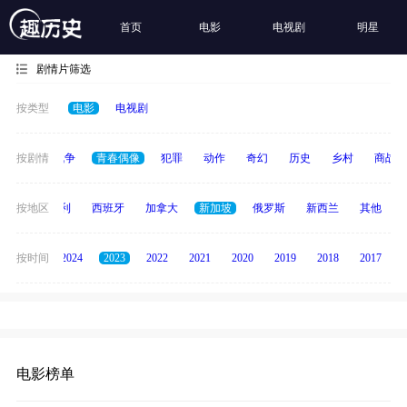
首页
电影
电视剧
明星
剧情片筛选
按类型
电影
电视剧
古装
按剧情
战争
青春偶像
犯罪
动作
奇幻
历史
乡村
商战
印度
按地区
意大利
西班牙
加拿大
新加坡
俄罗斯
新西兰
其他
按时间
2025
2024
2023
2022
2021
2020
2019
2018
2017
电影榜单