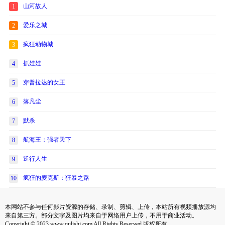
山河故人
1
爱乐之城
2
疯狂动物城
3
抓娃娃
4
穿普拉达的女王
5
落凡尘
6
默杀
7
航海王：强者天下
8
逆行人生
9
疯狂的麦克斯：狂暴之路
10
本网站不参与任何影片资源的存储、录制、剪辑、上传，本站所有视频播放源均
来自第三方。部分文字及图片均来自于网络用户上传，不用于商业活动。
Copyright © 2023 www.qulishi.com All Rights Reserved 版权所有