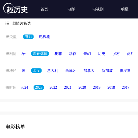
首页
电影
电视剧
明星
剧情片筛选
按类型
电影
电视剧
古装
按剧情
战争
青春偶像
犯罪
动作
奇幻
历史
乡村
商战
德国
按地区
泰国
印度
意大利
西班牙
加拿大
新加坡
俄罗斯
按时间
2025
2024
2023
2022
2021
2020
2019
2018
2017
电影榜单