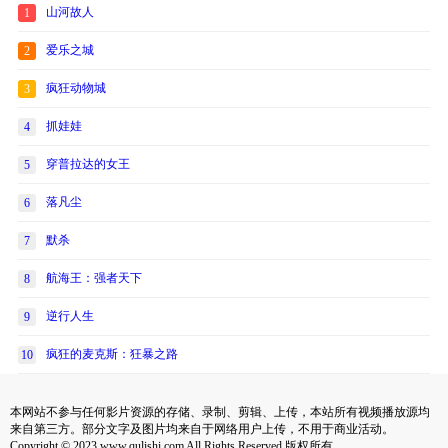
山河故人
1
爱乐之城
2
疯狂动物城
3
抓娃娃
4
穿普拉达的女王
5
落凡尘
6
默杀
7
航海王：强者天下
8
逆行人生
9
疯狂的麦克斯：狂暴之路
10
本网站不参与任何影片资源的存储、录制、剪辑、上传，本站所有视频播放源均
来自第三方。部分文字及图片均来自于网络用户上传，不用于商业活动。
Copyright © 2023 www.qulishi.com All Rights Reserved 版权所有