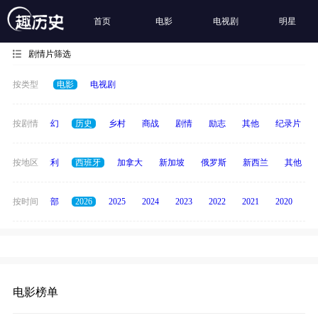
首页
电影
电视剧
明星
剧情片筛选
按类型
电影
电视剧
动作
按剧情
奇幻
历史
乡村
商战
剧情
励志
其他
纪录片
印度
按地区
意大利
西班牙
加拿大
新加坡
俄罗斯
新西兰
其他
按时间
全部
2026
2025
2024
2023
2022
2021
2020
20
电影榜单