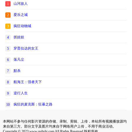
山河故人
1
爱乐之城
2
疯狂动物城
3
抓娃娃
4
穿普拉达的女王
5
落凡尘
6
默杀
7
航海王：强者天下
8
逆行人生
9
疯狂的麦克斯：狂暴之路
10
本网站不参与任何影片资源的存储、录制、剪辑、上传，本站所有视频播放源均
来自第三方。部分文字及图片均来自于网络用户上传，不用于商业活动。
Copyright © 2023 www.qulishi.com All Rights Reserved 版权所有