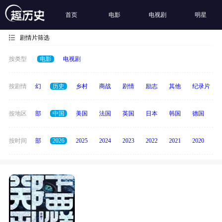
首页
电影
电视剧
明星
剧情片筛选
按类型
电影
电视剧
动作
按剧情
奇幻
历史
乡村
商战
剧情
励志
其他
纪录片
按地区
全部
中国
美国
法国
英国
日本
韩国
德国
泰
按时间
全部
2026
2025
2024
2023
2022
2021
2020
20