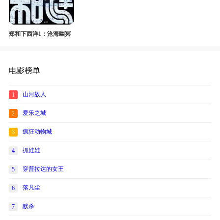
郑和下西洋1：沧海幽冥
电影榜单
山河故人
1
爱乐之城
2
疯狂动物城
3
抓娃娃
4
穿普拉达的女王
5
落凡尘
6
默杀
7