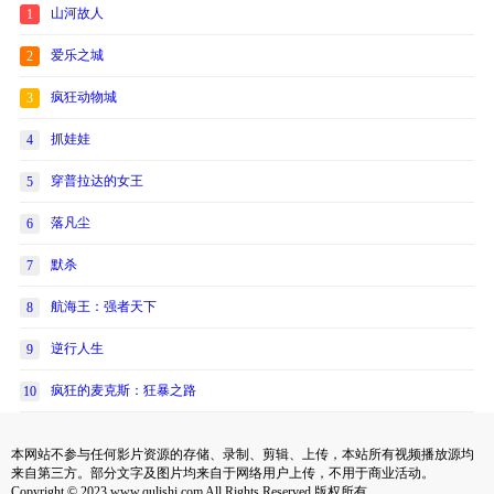
山河故人
1
爱乐之城
2
疯狂动物城
3
抓娃娃
4
穿普拉达的女王
5
落凡尘
6
默杀
7
航海王：强者天下
8
逆行人生
9
疯狂的麦克斯：狂暴之路
10
本网站不参与任何影片资源的存储、录制、剪辑、上传，本站所有视频播放源均
来自第三方。部分文字及图片均来自于网络用户上传，不用于商业活动。
Copyright © 2023 www.qulishi.com All Rights Reserved 版权所有