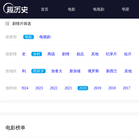
首页
电影
电视剧
明星
剧情片筛选
按类型
电影
电视剧
奇幻
按剧情
历史
乡村
商战
剧情
励志
其他
纪录片
短片
印度
按地区
意大利
西班牙
加拿大
新加坡
俄罗斯
新西兰
其他
按时间
2025
2024
2023
2022
2021
2020
2019
2018
2017
电影榜单