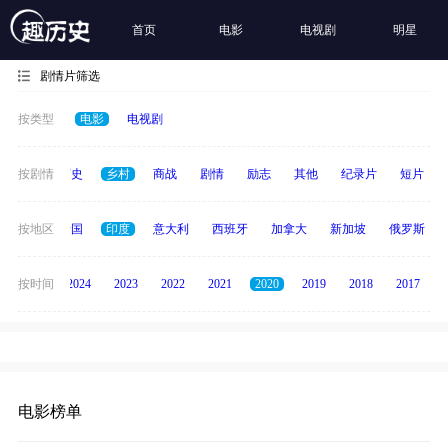
首页
电影
电视剧
明星
剧情片筛选
按类型
电影
电视剧
奇幻
按剧情
历史
乡村
商战
剧情
励志
其他
纪录片
短片
德国
按地区
泰国
印度
意大利
西班牙
加拿大
新加坡
俄罗斯
按时间
2025
2024
2023
2022
2021
2020
2019
2018
2017
电影榜单