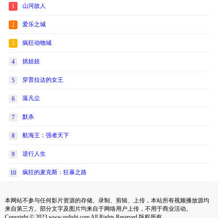
山河故人
1
爱乐之城
2
疯狂动物城
3
抓娃娃
4
穿普拉达的女王
5
落凡尘
6
默杀
7
航海王：强者天下
8
逆行人生
9
疯狂的麦克斯：狂暴之路
10
本网站不参与任何影片资源的存储、录制、剪辑、上传，本站所有视频播放源均
来自第三方。部分文字及图片均来自于网络用户上传，不用于商业活动。
Copyright © 2023 www.qulishi.com All Rights Reserved 版权所有