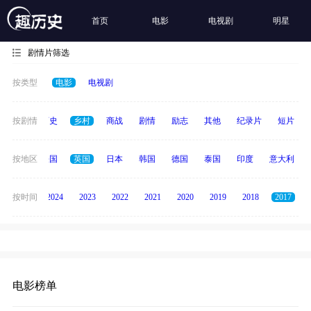
首页
电影
电视剧
明星
剧情片筛选
按类型
电影
电视剧
奇幻
按剧情
历史
乡村
商战
剧情
励志
其他
纪录片
短片
美国
按地区
法国
英国
日本
韩国
德国
泰国
印度
意大利
按时间
2025
2024
2023
2022
2021
2020
2019
2018
2017
电影榜单