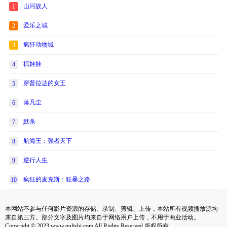
山河故人
1
爱乐之城
2
疯狂动物城
3
抓娃娃
4
穿普拉达的女王
5
落凡尘
6
默杀
7
航海王：强者天下
8
逆行人生
9
疯狂的麦克斯：狂暴之路
10
本网站不参与任何影片资源的存储、录制、剪辑、上传，本站所有视频播放源均
来自第三方。部分文字及图片均来自于网络用户上传，不用于商业活动。
Copyright © 2023 www.qulishi.com All Rights Reserved 版权所有