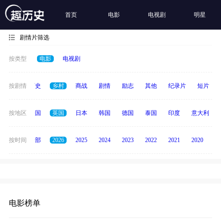
首页
电影
电视剧
明星
剧情片筛选
按类型
电影
电视剧
奇幻
按剧情
历史
乡村
商战
剧情
励志
其他
纪录片
短片
美国
按地区
法国
英国
日本
韩国
德国
泰国
印度
意大利
按时间
全部
2026
2025
2024
2023
2022
2021
2020
20
电影榜单