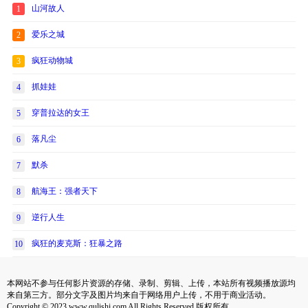
山河故人
1
爱乐之城
2
疯狂动物城
3
抓娃娃
4
穿普拉达的女王
5
落凡尘
6
默杀
7
航海王：强者天下
8
逆行人生
9
疯狂的麦克斯：狂暴之路
10
本网站不参与任何影片资源的存储、录制、剪辑、上传，本站所有视频播放源均
来自第三方。部分文字及图片均来自于网络用户上传，不用于商业活动。
Copyright © 2023 www.qulishi.com All Rights Reserved 版权所有