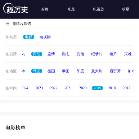
首页
电影
电视剧
明星
剧情片筛选
按类型
电影
电视剧
历史
按剧情
乡村
商战
剧情
励志
其他
纪录片
短片
灾难
英国
按地区
日本
韩国
德国
泰国
印度
意大利
西班牙
加拿大
按时间
2025
2024
2023
2022
2021
2020
2019
2018
2017
电影榜单