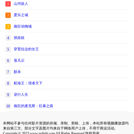
山河故人
1
爱乐之城
2
疯狂动物城
3
抓娃娃
4
穿普拉达的女王
5
落凡尘
6
默杀
7
航海王：强者天下
8
逆行人生
9
疯狂的麦克斯：狂暴之路
10
本网站不参与任何影片资源的存储、录制、剪辑、上传，本站所有视频播放源均
来自第三方。部分文字及图片均来自于网络用户上传，不用于商业活动。
Copyright © 2023 www.qulishi.com All Rights Reserved 版权所有