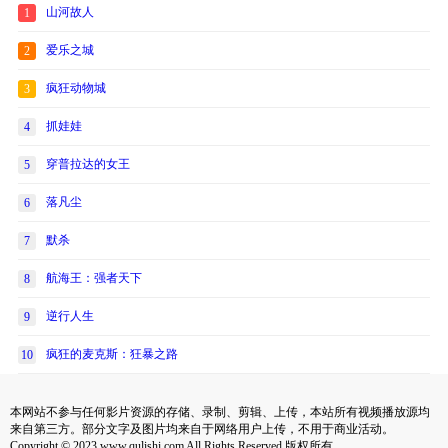
山河故人
1
爱乐之城
2
疯狂动物城
3
抓娃娃
4
穿普拉达的女王
5
落凡尘
6
默杀
7
航海王：强者天下
8
逆行人生
9
疯狂的麦克斯：狂暴之路
10
本网站不参与任何影片资源的存储、录制、剪辑、上传，本站所有视频播放源均
来自第三方。部分文字及图片均来自于网络用户上传，不用于商业活动。
Copyright © 2023 www.qulishi.com All Rights Reserved 版权所有