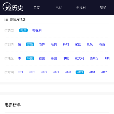
首页
电影
电视剧
明星
剧情片筛选
按类型
电影
电视剧
喜剧
按剧情
爱情
冒险
恐怖
经典
科幻
家庭
悬疑
动画
惊
英国
按地区
日本
韩国
德国
泰国
印度
意大利
西班牙
加拿大
按时间
2025
2024
2023
2022
2021
2020
2019
2018
2017
电影榜单