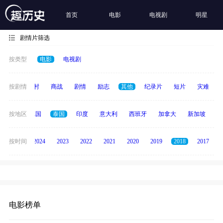
首页
电影
电视剧
明星
剧情片筛选
按类型
电影
电视剧
历史
按剧情
乡村
商战
剧情
励志
其他
纪录片
短片
灾难
韩国
按地区
德国
泰国
印度
意大利
西班牙
加拿大
新加坡
俄
按时间
2025
2024
2023
2022
2021
2020
2019
2018
2017
电影榜单