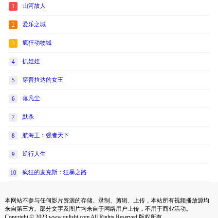
山河故人
1
爱乐之城
2
疯狂动物城
3
抓娃娃
4
穿普拉达的女王
5
落凡尘
6
默杀
7
航海王：强者天下
8
逆行人生
9
疯狂的麦克斯：狂暴之路
10
本网站不参与任何影片资源的存储、录制、剪辑、上传，本站所有视频播放源均
来自第三方。部分文字及图片均来自于网络用户上传，不用于商业活动。
Copyright © 2023 www.qulishi.com All Rights Reserved 版权所有