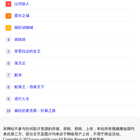
山河故人
1
爱乐之城
2
疯狂动物城
3
抓娃娃
4
穿普拉达的女王
5
落凡尘
6
默杀
7
航海王：强者天下
8
逆行人生
9
疯狂的麦克斯：狂暴之路
10
本网站不参与任何影片资源的存储、录制、剪辑、上传，本站所有视频播放源均
来自第三方。部分文字及图片均来自于网络用户上传，不用于商业活动。
Copyright © 2023 www.qulishi.com All Rights Reserved 版权所有