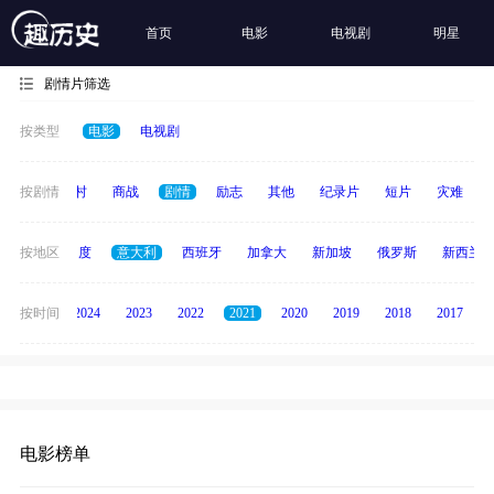
首页
电影
电视剧
明星
剧情片筛选
按类型
电影
电视剧
历史
按剧情
乡村
商战
剧情
励志
其他
纪录片
短片
灾难
泰国
按地区
印度
意大利
西班牙
加拿大
新加坡
俄罗斯
新西兰
按时间
2025
2024
2023
2022
2021
2020
2019
2018
2017
电影榜单