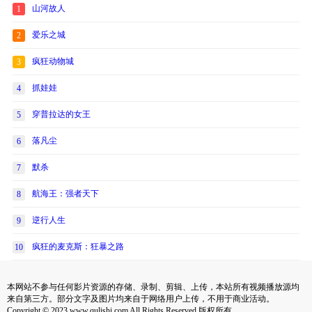
山河故人
1
爱乐之城
2
疯狂动物城
3
抓娃娃
4
穿普拉达的女王
5
落凡尘
6
默杀
7
航海王：强者天下
8
逆行人生
9
疯狂的麦克斯：狂暴之路
10
本网站不参与任何影片资源的存储、录制、剪辑、上传，本站所有视频播放源均
来自第三方。部分文字及图片均来自于网络用户上传，不用于商业活动。
Copyright © 2023 www.qulishi.com All Rights Reserved 版权所有