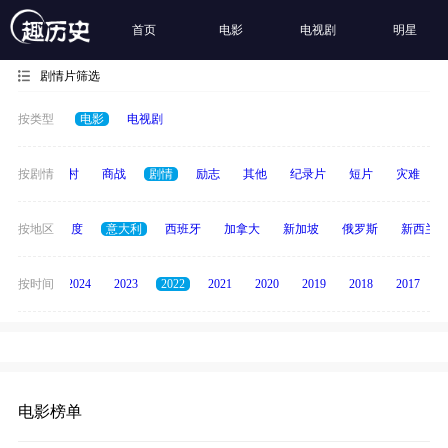
首页
电影
电视剧
明星
剧情片筛选
按类型
电影
电视剧
历史
按剧情
乡村
商战
剧情
励志
其他
纪录片
短片
灾难
泰国
按地区
印度
意大利
西班牙
加拿大
新加坡
俄罗斯
新西兰
按时间
2025
2024
2023
2022
2021
2020
2019
2018
2017
电影榜单