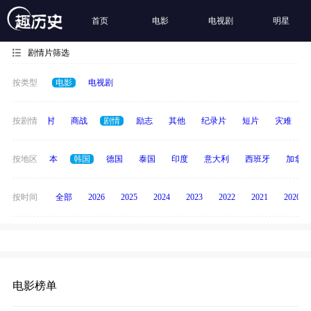
首页
电影
电视剧
明星
剧情片筛选
按类型
电影
电视剧
历史
按剧情
乡村
商战
剧情
励志
其他
纪录片
短片
灾难
英国
按地区
日本
韩国
德国
泰国
印度
意大利
西班牙
加拿大
按时间
全部
2026
2025
2024
2023
2022
2021
2020
电影榜单