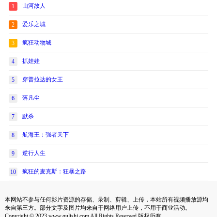
山河故人
1
爱乐之城
2
疯狂动物城
3
抓娃娃
4
穿普拉达的女王
5
落凡尘
6
默杀
7
航海王：强者天下
8
逆行人生
9
疯狂的麦克斯：狂暴之路
10
本网站不参与任何影片资源的存储、录制、剪辑、上传，本站所有视频播放源均
来自第三方。部分文字及图片均来自于网络用户上传，不用于商业活动。
Copyright © 2023 www.qulishi.com All Rights Reserved 版权所有