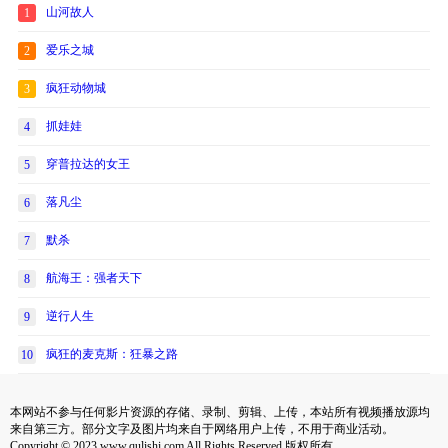
山河故人
1
爱乐之城
2
疯狂动物城
3
抓娃娃
4
穿普拉达的女王
5
落凡尘
6
默杀
7
航海王：强者天下
8
逆行人生
9
疯狂的麦克斯：狂暴之路
10
本网站不参与任何影片资源的存储、录制、剪辑、上传，本站所有视频播放源均
来自第三方。部分文字及图片均来自于网络用户上传，不用于商业活动。
Copyright © 2023 www.qulishi.com All Rights Reserved 版权所有