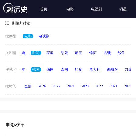
首页
电影
电视剧
明星
剧情片筛选
按类型
电影
电视剧
恐怖
按剧情
经典
科幻
家庭
悬疑
动画
惊悚
古装
战争
青
英国
按地区
日本
韩国
德国
泰国
印度
意大利
西班牙
加拿大
按时间
全部
2026
2025
2024
2023
2022
2021
2020
电影榜单