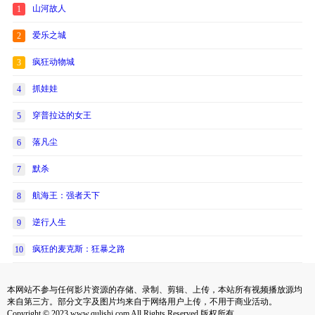
山河故人
1
爱乐之城
2
疯狂动物城
3
抓娃娃
4
穿普拉达的女王
5
落凡尘
6
默杀
7
航海王：强者天下
8
逆行人生
9
疯狂的麦克斯：狂暴之路
10
本网站不参与任何影片资源的存储、录制、剪辑、上传，本站所有视频播放源均
来自第三方。部分文字及图片均来自于网络用户上传，不用于商业活动。
Copyright © 2023 www.qulishi.com All Rights Reserved 版权所有