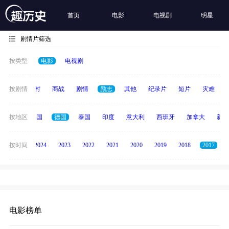
首页
电影
电视剧
明星
剧情片筛选
按类型
电影
电视剧
历史
按剧情
乡村
商战
剧情
励志
其他
纪录片
短片
灾难
日本
按地区
韩国
德国
泰国
印度
意大利
西班牙
加拿大
新加
按时间
2025
2024
2023
2022
2021
2020
2019
2018
2017
电影榜单