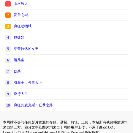
山河故人
1
爱乐之城
2
疯狂动物城
3
抓娃娃
4
穿普拉达的女王
5
落凡尘
6
默杀
7
航海王：强者天下
8
逆行人生
9
疯狂的麦克斯：狂暴之路
10
本网站不参与任何影片资源的存储、录制、剪辑、上传，本站所有视频播放源均
来自第三方。部分文字及图片均来自于网络用户上传，不用于商业活动。
Copyright © 2023 www.qulishi.com All Rights Reserved 版权所有