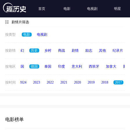
首页
电影
电视剧
明星
剧情片筛选
按类型
电影
电视剧
动作
按剧情
奇幻
历史
乡村
商战
剧情
励志
其他
纪录片
日本
按地区
韩国
德国
泰国
印度
意大利
西班牙
加拿大
新加
按时间
2025
2024
2023
2022
2021
2020
2019
2018
2017
电影榜单