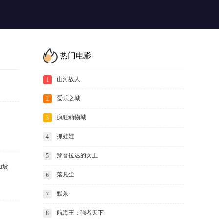
热门电影
山河故人
1
爱乐之城
2
疯狂动物城
3
抓娃娃
4
穿普拉达的女王
5
加坡
落凡尘
6
默杀
7
航海王：强者天下
8