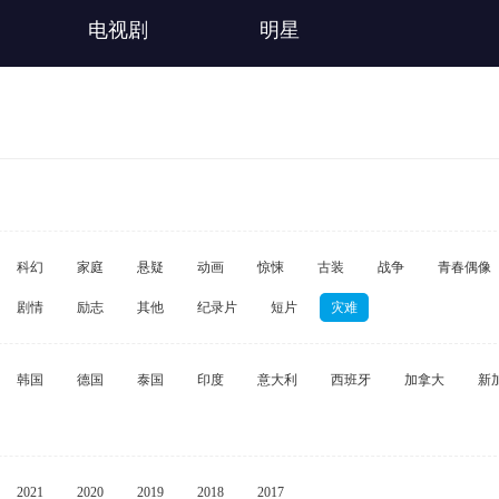
电视剧
明星
科幻
家庭
悬疑
动画
惊悚
古装
战争
青春偶像
剧情
励志
其他
纪录片
短片
灾难
韩国
德国
泰国
印度
意大利
西班牙
加拿大
新
2021
2020
2019
2018
2017