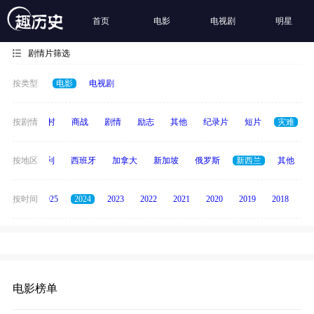
首页
电影
电视剧
明星
剧情片筛选
按类型
电影
电视剧
历史
按剧情
乡村
商战
剧情
励志
其他
纪录片
短片
灾难
印度
按地区
意大利
西班牙
加拿大
新加坡
俄罗斯
新西兰
其他
2026
按时间
2025
2024
2023
2022
2021
2020
2019
2018
20
电影榜单