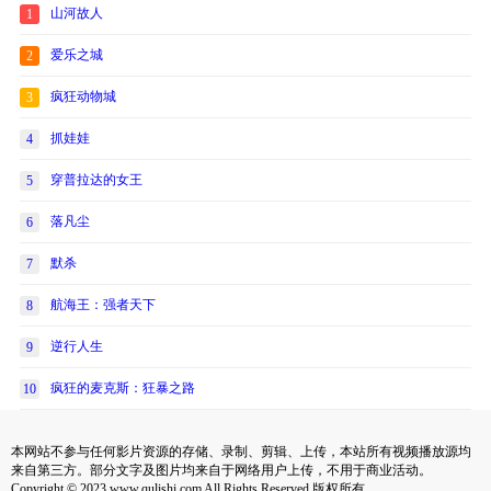
山河故人
1
爱乐之城
2
疯狂动物城
3
抓娃娃
4
穿普拉达的女王
5
落凡尘
6
默杀
7
航海王：强者天下
8
逆行人生
9
疯狂的麦克斯：狂暴之路
10
本网站不参与任何影片资源的存储、录制、剪辑、上传，本站所有视频播放源均
来自第三方。部分文字及图片均来自于网络用户上传，不用于商业活动。
Copyright © 2023 www.qulishi.com All Rights Reserved 版权所有