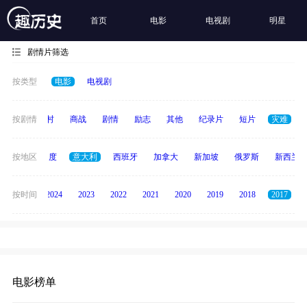
首页
电影
电视剧
明星
剧情片筛选
按类型
电影
电视剧
历史
按剧情
乡村
商战
剧情
励志
其他
纪录片
短片
灾难
泰国
按地区
印度
意大利
西班牙
加拿大
新加坡
俄罗斯
新西兰
按时间
2025
2024
2023
2022
2021
2020
2019
2018
2017
电影榜单