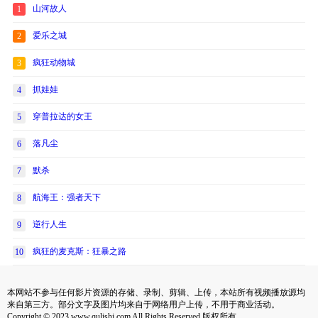
山河故人
1
爱乐之城
2
疯狂动物城
3
抓娃娃
4
穿普拉达的女王
5
落凡尘
6
默杀
7
航海王：强者天下
8
逆行人生
9
疯狂的麦克斯：狂暴之路
10
本网站不参与任何影片资源的存储、录制、剪辑、上传，本站所有视频播放源均
来自第三方。部分文字及图片均来自于网络用户上传，不用于商业活动。
Copyright © 2023 www.qulishi.com All Rights Reserved 版权所有