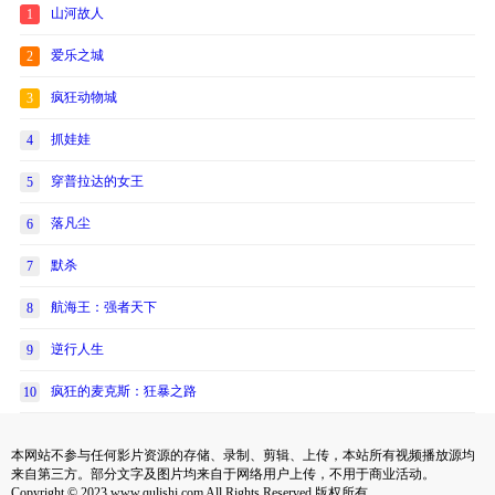
山河故人
1
爱乐之城
2
疯狂动物城
3
抓娃娃
4
穿普拉达的女王
5
落凡尘
6
默杀
7
航海王：强者天下
8
逆行人生
9
疯狂的麦克斯：狂暴之路
10
本网站不参与任何影片资源的存储、录制、剪辑、上传，本站所有视频播放源均
来自第三方。部分文字及图片均来自于网络用户上传，不用于商业活动。
Copyright © 2023 www.qulishi.com All Rights Reserved 版权所有