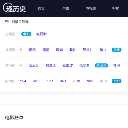
首页
电影
电视剧
明星
剧情片筛选
按类型
电影
电视剧
历史
按剧情
乡村
商战
剧情
励志
其他
纪录片
短片
灾难
印度
按地区
意大利
西班牙
加拿大
新加坡
俄罗斯
新西兰
其他
按时间
2025
2024
2023
2022
2021
2020
2019
2018
2017
电影榜单