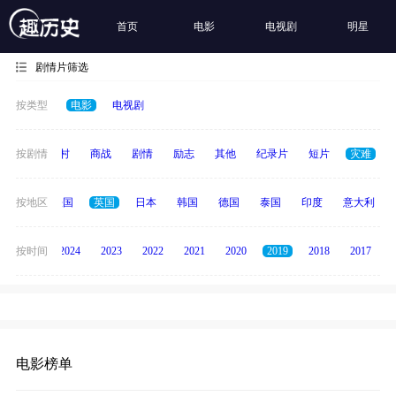
首页
电影
电视剧
明星
剧情片筛选
按类型
电影
电视剧
历史
按剧情
乡村
商战
剧情
励志
其他
纪录片
短片
灾难
美国
按地区
法国
英国
日本
韩国
德国
泰国
印度
意大利
按时间
2025
2024
2023
2022
2021
2020
2019
2018
2017
电影榜单