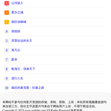
山河故人
1
爱乐之城
2
疯狂动物城
3
抓娃娃
4
穿普拉达的女王
5
落凡尘
6
默杀
7
航海王：强者天下
8
逆行人生
9
疯狂的麦克斯：狂暴之路
10
本网站不参与任何影片资源的存储、录制、剪辑、上传，本站所有视频播放源均
来自第三方。部分文字及图片均来自于网络用户上传，不用于商业活动。
Copyright © 2023 www.qulishi.com All Rights Reserved 版权所有