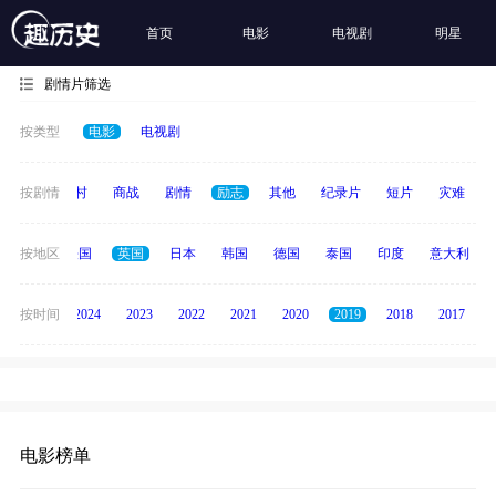
首页
电影
电视剧
明星
剧情片筛选
按类型
电影
电视剧
历史
按剧情
乡村
商战
剧情
励志
其他
纪录片
短片
灾难
美国
按地区
法国
英国
日本
韩国
德国
泰国
印度
意大利
按时间
2025
2024
2023
2022
2021
2020
2019
2018
2017
电影榜单