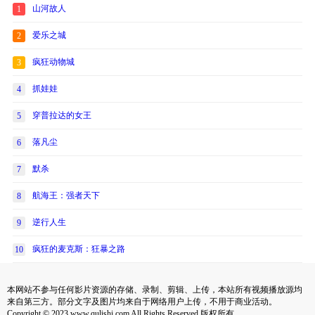
山河故人
1
爱乐之城
2
疯狂动物城
3
抓娃娃
4
穿普拉达的女王
5
落凡尘
6
默杀
7
航海王：强者天下
8
逆行人生
9
疯狂的麦克斯：狂暴之路
10
本网站不参与任何影片资源的存储、录制、剪辑、上传，本站所有视频播放源均
来自第三方。部分文字及图片均来自于网络用户上传，不用于商业活动。
Copyright © 2023 www.qulishi.com All Rights Reserved 版权所有