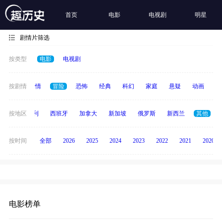
首页
电影
电视剧
明星
剧情片筛选
按类型
电影
电视剧
喜剧
按剧情
爱情
冒险
恐怖
经典
科幻
家庭
悬疑
动画
惊
印度
按地区
意大利
西班牙
加拿大
新加坡
俄罗斯
新西兰
其他
按时间
全部
2026
2025
2024
2023
2022
2021
2020
电影榜单