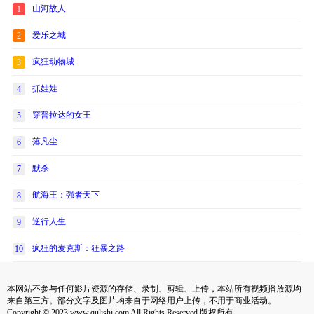
山河故人
1
爱乐之城
2
疯狂动物城
3
抓娃娃
4
穿普拉达的女王
5
落凡尘
6
默杀
7
航海王：强者天下
8
逆行人生
9
疯狂的麦克斯：狂暴之路
10
本网站不参与任何影片资源的存储、录制、剪辑、上传，本站所有视频播放源均
来自第三方。部分文字及图片均来自于网络用户上传，不用于商业活动。
Copyright © 2023 www.qulishi.com All Rights Reserved 版权所有