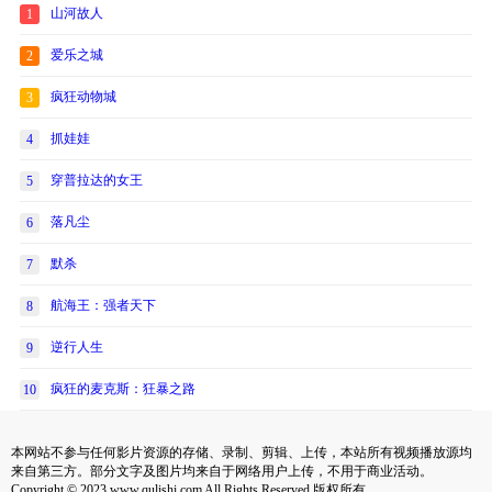
山河故人
1
爱乐之城
2
疯狂动物城
3
抓娃娃
4
穿普拉达的女王
5
落凡尘
6
默杀
7
航海王：强者天下
8
逆行人生
9
疯狂的麦克斯：狂暴之路
10
本网站不参与任何影片资源的存储、录制、剪辑、上传，本站所有视频播放源均
来自第三方。部分文字及图片均来自于网络用户上传，不用于商业活动。
Copyright © 2023 www.qulishi.com All Rights Reserved 版权所有