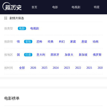
首页
电影
电视剧
明星
剧情片筛选
按类型
电影
电视剧
喜剧
按剧情
爱情
冒险
恐怖
经典
科幻
家庭
悬疑
动画
惊
德国
按地区
泰国
印度
意大利
西班牙
加拿大
新加坡
俄罗斯
按时间
全部
2026
2025
2024
2023
2022
2021
2020
电影榜单