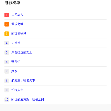
电影榜单
山河故人
1
爱乐之城
2
疯狂动物城
3
抓娃娃
4
穿普拉达的女王
5
落凡尘
6
默杀
7
航海王：强者天下
8
逆行人生
9
疯狂的麦克斯：狂暴之路
10