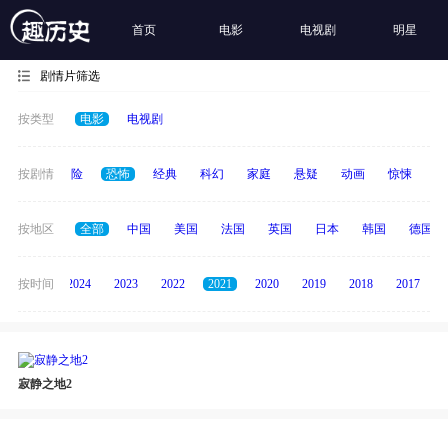
首页
电影
电视剧
明星
剧情片筛选
按类型
电影
电视剧
爱情
按剧情
冒险
恐怖
经典
科幻
家庭
悬疑
动画
惊悚
古
按地区
全部
中国
美国
法国
英国
日本
韩国
德国
按时间
2025
2024
2023
2022
2021
2020
2019
2018
2017
寂静之地2