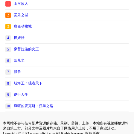
山河故人
1
爱乐之城
2
疯狂动物城
3
抓娃娃
4
穿普拉达的女王
5
落凡尘
6
默杀
7
航海王：强者天下
8
逆行人生
9
疯狂的麦克斯：狂暴之路
10
本网站不参与任何影片资源的存储、录制、剪辑、上传，本站所有视频播放源均
来自第三方。部分文字及图片均来自于网络用户上传，不用于商业活动。
Copyright © 2023 www.qulishi.com All Rights Reserved 版权所有