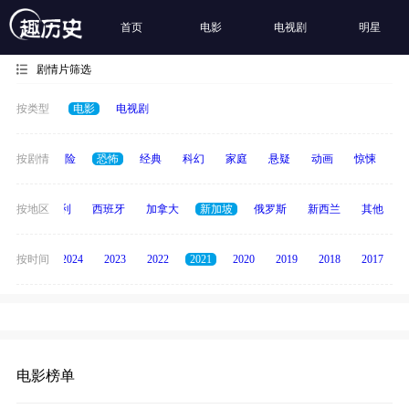
首页
电影
电视剧
明星
剧情片筛选
按类型
电影
电视剧
爱情
按剧情
冒险
恐怖
经典
科幻
家庭
悬疑
动画
惊悚
古
印度
按地区
意大利
西班牙
加拿大
新加坡
俄罗斯
新西兰
其他
按时间
2025
2024
2023
2022
2021
2020
2019
2018
2017
电影榜单