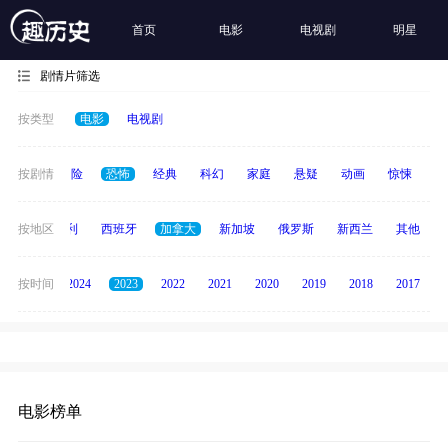
首页
电影
电视剧
明星
剧情片筛选
按类型
电影
电视剧
爱情
按剧情
冒险
恐怖
经典
科幻
家庭
悬疑
动画
惊悚
古
印度
按地区
意大利
西班牙
加拿大
新加坡
俄罗斯
新西兰
其他
按时间
2025
2024
2023
2022
2021
2020
2019
2018
2017
电影榜单