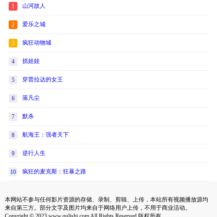
山河故人
1
爱乐之城
2
疯狂动物城
3
抓娃娃
4
穿普拉达的女王
5
落凡尘
6
默杀
7
航海王：强者天下
8
逆行人生
9
疯狂的麦克斯：狂暴之路
10
本网站不参与任何影片资源的存储、录制、剪辑、上传，本站所有视频播放源均
来自第三方。部分文字及图片均来自于网络用户上传，不用于商业活动。
Copyright © 2023 www.qulishi.com All Rights Reserved 版权所有