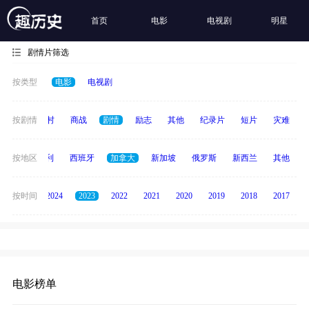
首页
电影
电视剧
明星
剧情片筛选
按类型
电影
电视剧
历史
按剧情
乡村
商战
剧情
励志
其他
纪录片
短片
灾难
印度
按地区
意大利
西班牙
加拿大
新加坡
俄罗斯
新西兰
其他
按时间
2025
2024
2023
2022
2021
2020
2019
2018
2017
电影榜单