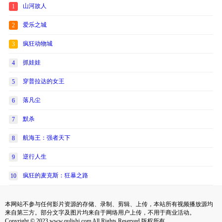
山河故人
1
爱乐之城
2
疯狂动物城
3
抓娃娃
4
穿普拉达的女王
5
落凡尘
6
默杀
7
航海王：强者天下
8
逆行人生
9
疯狂的麦克斯：狂暴之路
10
本网站不参与任何影片资源的存储、录制、剪辑、上传，本站所有视频播放源均
来自第三方。部分文字及图片均来自于网络用户上传，不用于商业活动。
Copyright © 2023 www.qulishi.com All Rights Reserved 版权所有