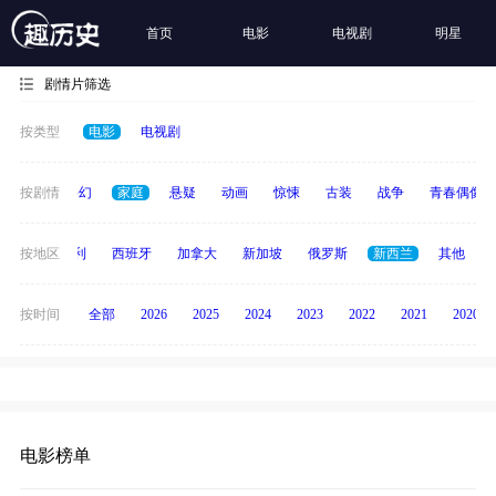
首页
电影
电视剧
明星
剧情片筛选
按类型
电影
电视剧
经典
按剧情
科幻
家庭
悬疑
动画
惊悚
古装
战争
青春偶像
印度
按地区
意大利
西班牙
加拿大
新加坡
俄罗斯
新西兰
其他
按时间
全部
2026
2025
2024
2023
2022
2021
2020
电影榜单