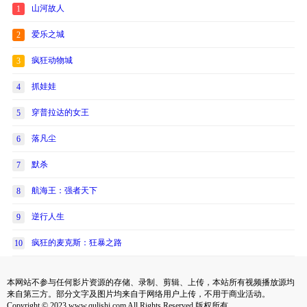
山河故人
1
爱乐之城
2
疯狂动物城
3
抓娃娃
4
穿普拉达的女王
5
落凡尘
6
默杀
7
航海王：强者天下
8
逆行人生
9
疯狂的麦克斯：狂暴之路
10
本网站不参与任何影片资源的存储、录制、剪辑、上传，本站所有视频播放源均
来自第三方。部分文字及图片均来自于网络用户上传，不用于商业活动。
Copyright © 2023 www.qulishi.com All Rights Reserved 版权所有