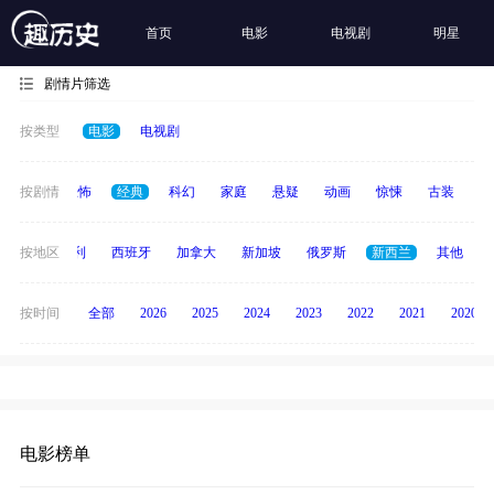
首页
电影
电视剧
明星
剧情片筛选
按类型
电影
电视剧
冒险
按剧情
恐怖
经典
科幻
家庭
悬疑
动画
惊悚
古装
战
印度
按地区
意大利
西班牙
加拿大
新加坡
俄罗斯
新西兰
其他
按时间
全部
2026
2025
2024
2023
2022
2021
2020
电影榜单