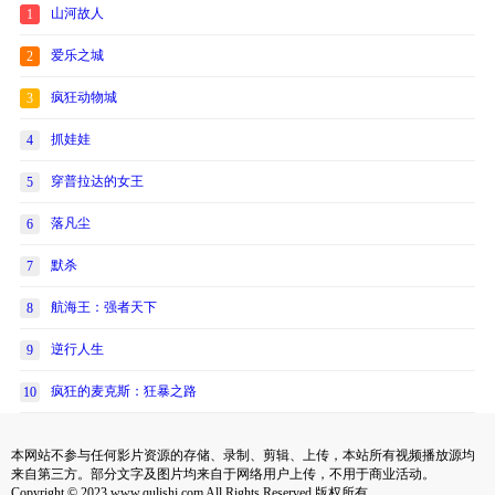
山河故人
1
爱乐之城
2
疯狂动物城
3
抓娃娃
4
穿普拉达的女王
5
落凡尘
6
默杀
7
航海王：强者天下
8
逆行人生
9
疯狂的麦克斯：狂暴之路
10
本网站不参与任何影片资源的存储、录制、剪辑、上传，本站所有视频播放源均
来自第三方。部分文字及图片均来自于网络用户上传，不用于商业活动。
Copyright © 2023 www.qulishi.com All Rights Reserved 版权所有