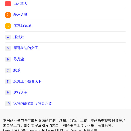
山河故人
1
爱乐之城
2
疯狂动物城
3
抓娃娃
4
穿普拉达的女王
5
落凡尘
6
默杀
7
航海王：强者天下
8
逆行人生
9
疯狂的麦克斯：狂暴之路
10
本网站不参与任何影片资源的存储、录制、剪辑、上传，本站所有视频播放源均
来自第三方。部分文字及图片均来自于网络用户上传，不用于商业活动。
Copyright © 2023 www.qulishi.com All Rights Reserved 版权所有