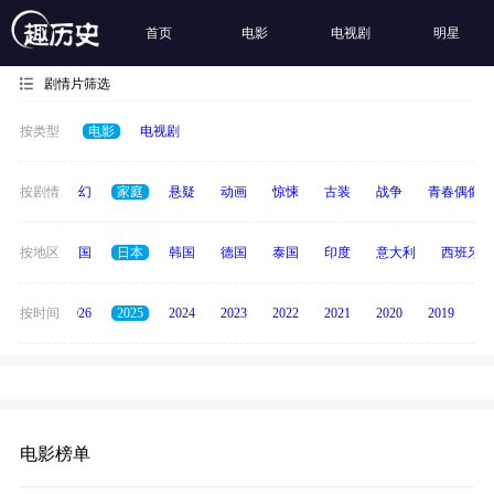
首页
电影
电视剧
明星
剧情片筛选
按类型
电影
电视剧
经典
按剧情
科幻
家庭
悬疑
动画
惊悚
古装
战争
青春偶像
法国
按地区
英国
日本
韩国
德国
泰国
印度
意大利
西班牙
全部
按时间
2026
2025
2024
2023
2022
2021
2020
2019
20
电影榜单