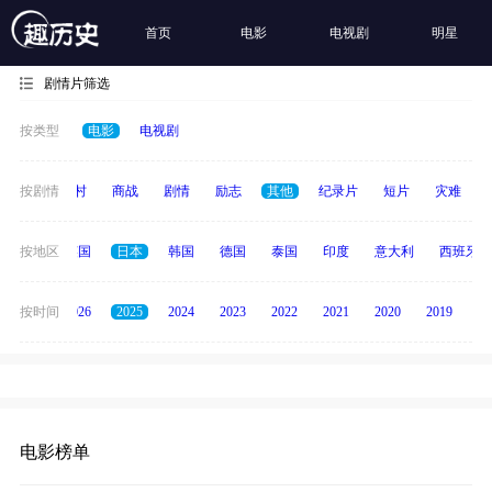
首页
电影
电视剧
明星
剧情片筛选
按类型
电影
电视剧
历史
按剧情
乡村
商战
剧情
励志
其他
纪录片
短片
灾难
法国
按地区
英国
日本
韩国
德国
泰国
印度
意大利
西班牙
全部
按时间
2026
2025
2024
2023
2022
2021
2020
2019
20
电影榜单