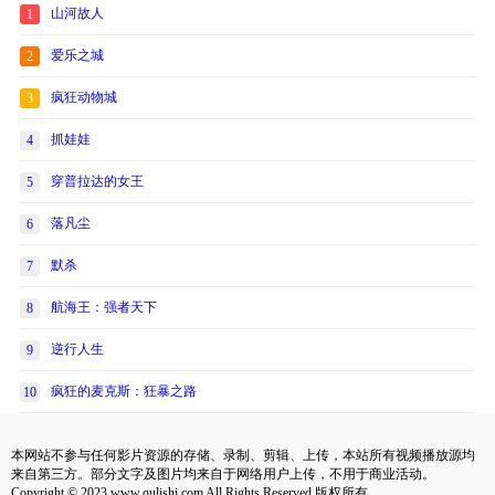
山河故人
1
爱乐之城
2
疯狂动物城
3
抓娃娃
4
穿普拉达的女王
5
落凡尘
6
默杀
7
航海王：强者天下
8
逆行人生
9
疯狂的麦克斯：狂暴之路
10
本网站不参与任何影片资源的存储、录制、剪辑、上传，本站所有视频播放源均
来自第三方。部分文字及图片均来自于网络用户上传，不用于商业活动。
Copyright © 2023 www.qulishi.com All Rights Reserved 版权所有