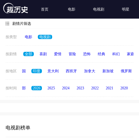
首页
电影
电视剧
明星
剧情片筛选
按类型
电影
电视剧
按剧情
全部
喜剧
爱情
冒险
恐怖
经典
科幻
家庭
德国
按地区
泰国
印度
意大利
西班牙
加拿大
新加坡
俄罗斯
按时间
全部
2026
2025
2024
2023
2022
2021
2020
20
电视剧榜单