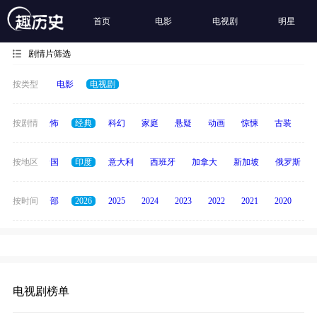
首页
电影
电视剧
明星
剧情片筛选
按类型
电影
电视剧
冒险
按剧情
恐怖
经典
科幻
家庭
悬疑
动画
惊悚
古装
战
德国
按地区
泰国
印度
意大利
西班牙
加拿大
新加坡
俄罗斯
按时间
全部
2026
2025
2024
2023
2022
2021
2020
20
电视剧榜单