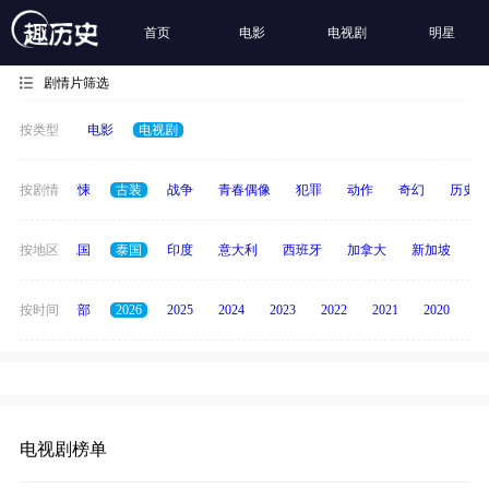
首页
电影
电视剧
明星
剧情片筛选
按类型
电影
电视剧
动画
按剧情
惊悚
古装
战争
青春偶像
犯罪
动作
奇幻
历史
韩国
按地区
德国
泰国
印度
意大利
西班牙
加拿大
新加坡
俄
按时间
全部
2026
2025
2024
2023
2022
2021
2020
20
电视剧榜单