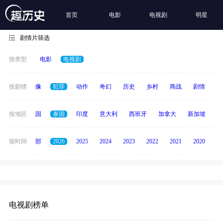
首页
电影
电视剧
明星
剧情片筛选
按类型
电影
电视剧
争
按剧情
青春偶像
犯罪
动作
奇幻
历史
乡村
商战
剧情
励
韩国
按地区
德国
泰国
印度
意大利
西班牙
加拿大
新加坡
俄
按时间
全部
2026
2025
2024
2023
2022
2021
2020
20
电视剧榜单