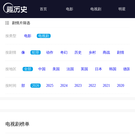
首页
电影
电视剧
明星
剧情片筛选
按类型
电影
电视剧
争
按剧情
青春偶像
犯罪
动作
奇幻
历史
乡村
商战
剧情
励
按地区
全部
中国
美国
法国
英国
日本
韩国
德国
按时间
全部
2026
2025
2024
2023
2022
2021
2020
20
电视剧榜单