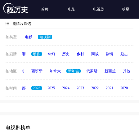
首页
电影
电视剧
明星
剧情片筛选
按类型
电影
电视剧
春偶像
按剧情
犯罪
动作
奇幻
历史
乡村
商战
剧情
励志
其
印度
按地区
意大利
西班牙
加拿大
新加坡
俄罗斯
新西兰
其他
按时间
全部
2026
2025
2024
2023
2022
2021
2020
20
电视剧榜单