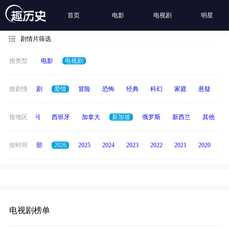
首页
电影
电视剧
明星
剧情片筛选
按类型
电影
电视剧
全部
按剧情
喜剧
爱情
冒险
恐怖
经典
科幻
家庭
悬疑
动
印度
按地区
意大利
西班牙
加拿大
新加坡
俄罗斯
新西兰
其他
按时间
全部
2026
2025
2024
2023
2022
2021
2020
20
电视剧榜单